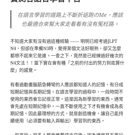
在語言學習的道路上不斷折返跑のMe，應該
也最適合來幫大家走看看有沒有冤枉路。
不知道大家有沒有過這種經驗 —— 明明已經考過JLPT
N4，但卻在準備N3時，覺得某個文法好眼熟，卻又怎麼
都想不起來它是誰。一查之下，竟然是已經練過好幾次的
N4文法！！當下實在會有種「之前的付出的努力到底算什
麼」的感覺。
有看過動畫腦筋急轉彎的人應該都知道人的記憶，有分成
短期記憶與長期記憶。在語言學習的過程中，一段時間不
使用的東西會忘記很正常。這是因為新學習的東西，通常
會先處在短期記憶中。一直不斷使用之下才有機會成為長
期記憶。因此最理想的方式，就是創造機會，讓自己能持
續使用（必須要有輸入與輸出）學習到的東西。
一般來說，很多人都會推薦語言交換。因為通常是互惠行