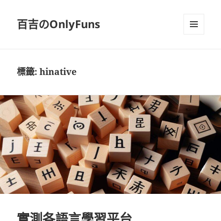
百吉のOnlyFuns
選單及
小工具
標籤:
hinative
實測各語言學習平台