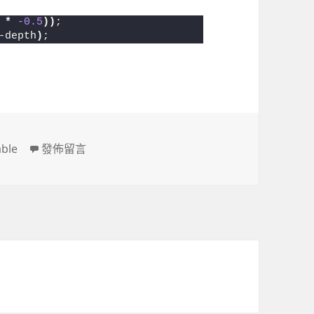
 
*
-0.5
))
;
-depth
)
;
在〈SCSS calc variable error〉
able
發佈留言