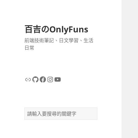
百吉のOnlyFuns
前端技術筆記、日文學習、生活
日常
連結
GitHub
Facebook
Instagram
YouTube
搜
尋