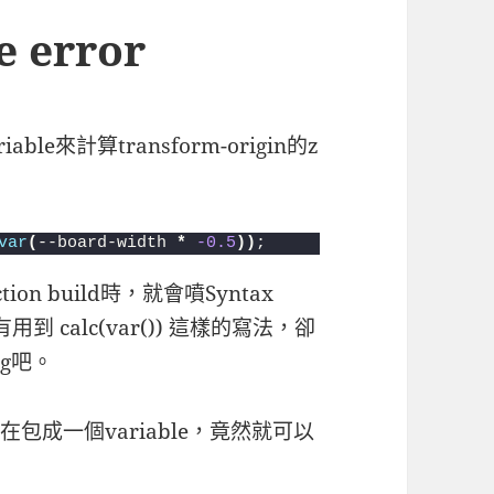
e error
e來計算transform-origin的z
var
(
--board-width 
*
-0.5
))
;
on build時，就會噴Syntax
 calc(var()) 這樣的寫法，卻
ug吧。
.5)); 在包成一個variable，竟然就可以