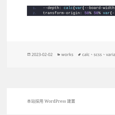
--depth: 
calc
(
var
(
--board-width
transform-origin: 
50
% 
50
% 
var
(
-
發
分
標
2023-02-02
works
calc
、
scss
、
vari
佈
類
籤
日
期:
本站採用 WordPress 建置