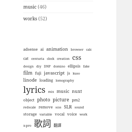
music
(46)
works
(52)
animation
adsense
ai
browser
calc
css
cat
centuria
clock
creation
ellipsis
design
diy
DNP
domino
fake
film
javascript
fuji
js
kuso
linode
loading
lomography
lyrics
music
nuxt
mix
photo
picture
object
pm2
SLR
remove
redscale
scss
sound
storage
vocal
voice
variable
work
歌詞
翻譯
x-pro