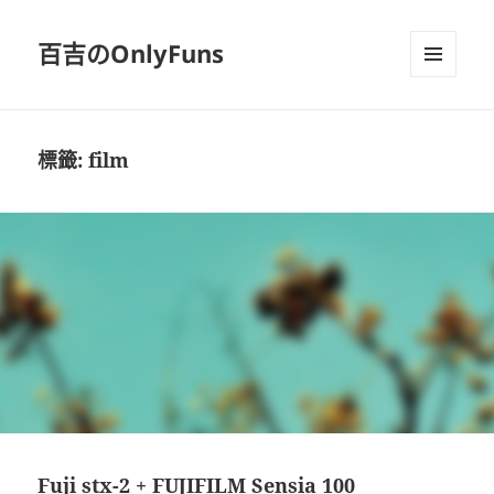
百吉のOnlyFuns
選單及
小工具
標籤:
film
Fuji stx-2 + FUJIFILM Sensia 100