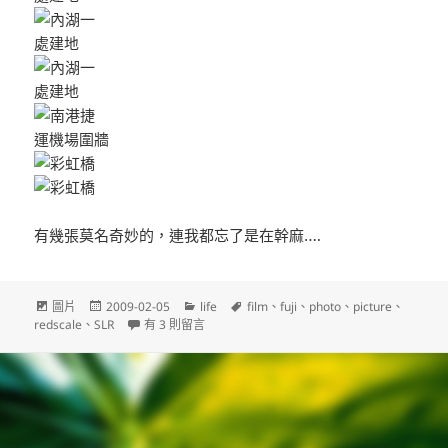
有幾張莫名奇妙的，連我都忘了是在幹麻….
文
發
分
標
圖片
2009-02-05
life
film
、
fuji
、
photo
、
picture
、
章
佈
在〈REDSCALE NEGATIVE 35MM FILM〉中
類
籤
redscale
、
SLR
有 3 則留言
格
日
式
期: