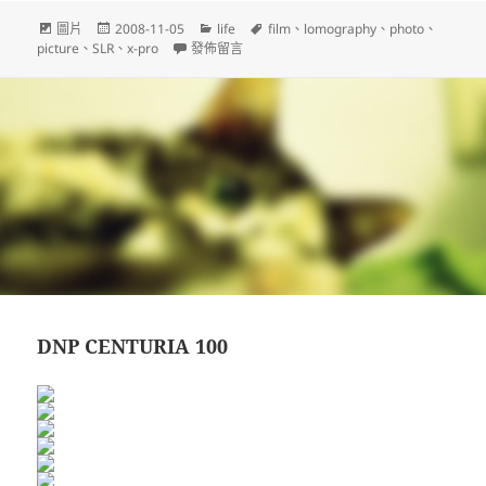
文
發
分
標
圖片
2008-11-05
life
film
、
lomography
、
photo
、
章
佈
在〈lomography x-pro slide 100〉
類
籤
picture
、
SLR
、
x-pro
發佈留言
格
日
式
期:
DNP CENTURIA 100