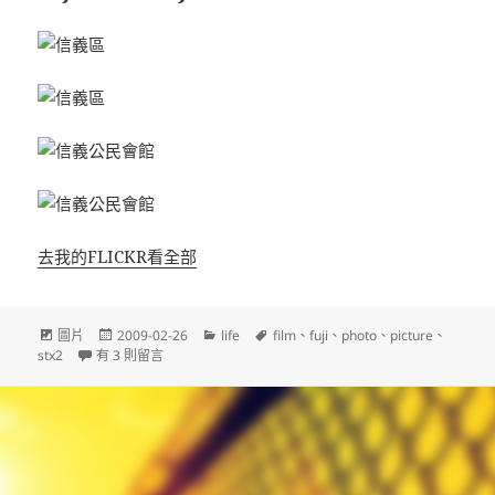
去我的FLICKR看全部
文
發
分
標
圖片
2009-02-26
life
film
、
fuji
、
photo
、
picture
、
章
在〈Fuji stx-2 + FUJIFILM Sensia 100〉中
佈
類
籤
stx2
有 3 則留言
格
日
式
期: