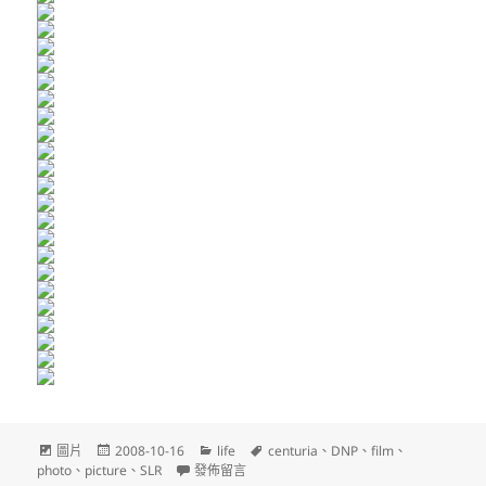
文
發
分
標
圖片
2008-10-16
life
centuria
、
DNP
、
film
、
章
佈
在〈DNP CENTURIA 100〉
類
籤
photo
、
picture
、
SLR
發佈留言