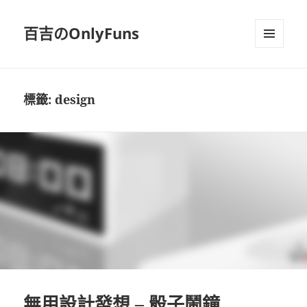
百吉のOnlyFuns
選單及
小工具
標籤:
design
無用設計發想 – 骰子鬧鐘