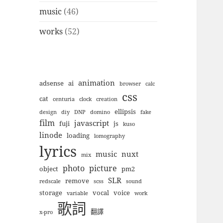
music
(46)
works
(52)
animation
adsense
ai
browser
calc
css
cat
centuria
clock
creation
ellipsis
design
diy
DNP
domino
fake
film
javascript
fuji
js
kuso
linode
loading
lomography
lyrics
music
nuxt
mix
photo
picture
object
pm2
SLR
remove
redscale
scss
sound
storage
vocal
voice
variable
work
歌詞
翻譯
x-pro