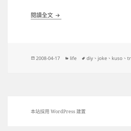
假天花板
閱讀全文
發
分
標
2008-04-17
life
diy
、
joke
、
kuso
、
t
佈
類
籤
日
期:
本站採用 WordPress 建置