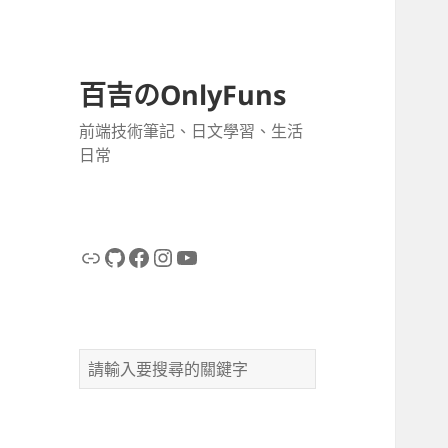
百吉のOnlyFuns
前端技術筆記、日文學習、生活
日常
連結
GitHub
Facebook
Instagram
YouTube
搜
尋