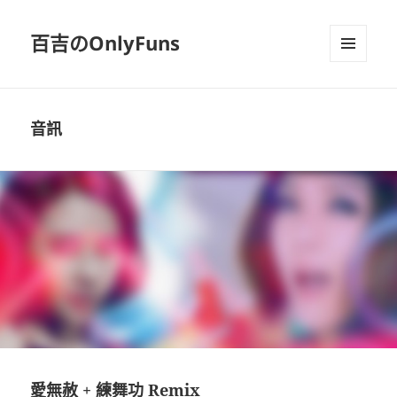
百吉のOnlyFuns
選單及
小工具
音訊
愛無赦 + 練舞功 Remix