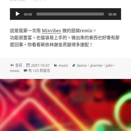
音
00:00
00:00
訊
播
這是我第一次用
Mixvibes
做的惡搞remix。
放
功能很豐富，也蠻容易上手的。做出來的東西也好像有那
器
麼回事。你看看蔡依林謝金燕變得多速配！
文
發
分
標
音訊
2007-10-07
music
dance
、
jeannie
、
jolin
、
章
在〈愛無赦 + 練舞功 Remix〉中
佈
類
籤
music
有 125 則留言
格
日
式
期: