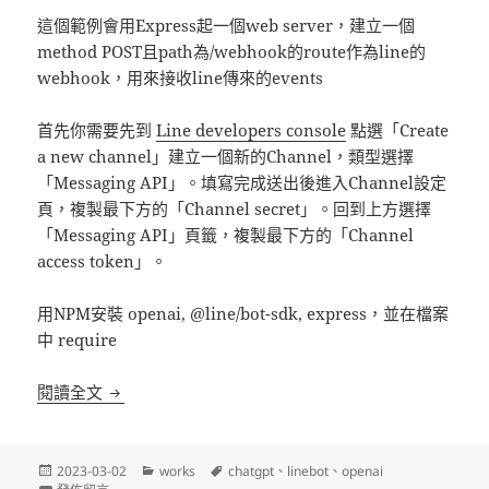
這個範例會用Express起一個web server，建立一個
method POST且path為/webhook的route作為line的
webhook，用來接收line傳來的events
首先你需要先到
Line developers console
點選「Create
a new channel」建立一個新的Channel，類型選擇
「Messaging API」。填寫完成送出後進入Channel設定
頁，複製最下方的「Channel secret」。回到上方選擇
「Messaging API」頁籤，複製最下方的「Channel
access token」。
用NPM安裝 openai, @line/bot-sdk, express，並在檔案
中 require
Line Bot 串接 OpenAI API
閱讀全文
發
分
標
2023-03-02
works
chatgpt
、
linebot
、
openai