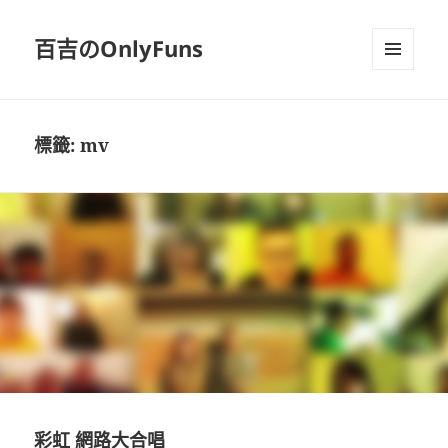
百吉のOnlyFuns
選單及
小工具
標籤:
mv
彩虹 網路大合唱