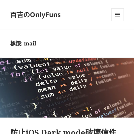
百吉のOnlyFuns
選單及
小工具
標籤:
mail
防止iOS Dark mode破壞信件