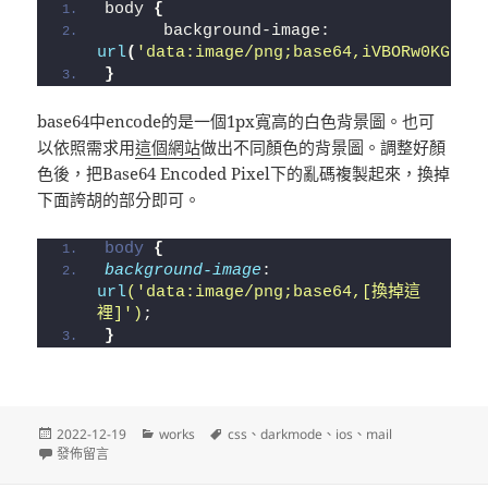
body 
{
      background-image: 
url
(
'data:image/png;base64,iVBORw0KGgoA
}
base64中encode的是一個1px寬高的白色背景圖。也可
以依照需求用
這個網站
做出不同顏色的背景圖。調整好顏
色後，把Base64 Encoded Pixel下的亂碼複製起來，換掉
下面誇胡的部分即可。
body
{
background-image
: 
url
('data:image/png;base64,[換掉這
裡]')
;
}
發
分
標
2022-12-19
works
css
、
darkmode
、
ios
、
mail
佈
在〈防止iOS Dark mode破壞信件版型〉
類
籤
發佈留言
日