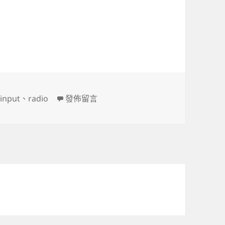
css
在〈自訂checkbox, radio button的css〉
、
input
、
radio
發佈留言