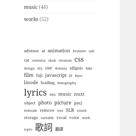
music
(46)
works
(52)
animation
adsense
ai
browser
calc
css
cat
centuria
clock
creation
ellipsis
design
diy
DNP
domino
fake
film
javascript
fuji
js
kuso
linode
loading
lomography
lyrics
music
nuxt
mix
photo
picture
object
pm2
SLR
remove
redscale
scss
sound
storage
vocal
voice
variable
work
歌詞
翻譯
x-pro