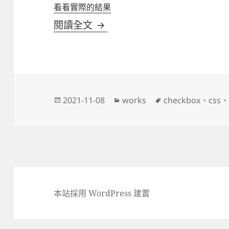
看看實際的結果
自訂checkbox, radio button的
閱讀全文
發
分
標
2021-11-08
works
checkbox
、
css
佈
類
籤
日
期:
本站採用 WordPress 建置