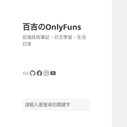
百吉のOnlyFuns
前端技術筆記、日文學習、生活
日常
連結
GitHub
Facebook
Instagram
YouTube
搜
尋