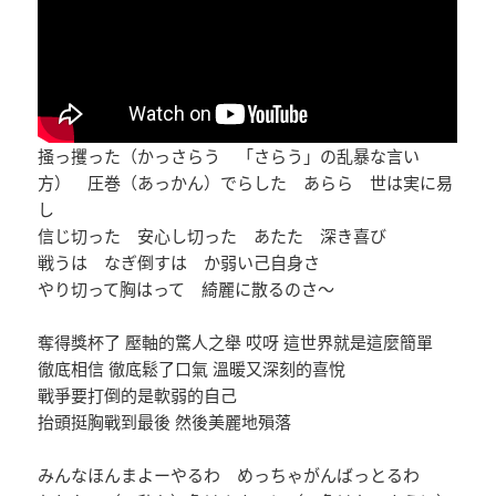
掻っ攫った（かっさらう 「さらう」の乱暴な言い
方） 圧巻（あっかん）でらした あらら 世は実に易
し
信じ切った 安心し切った あたた 深き喜び
戦うは なぎ倒すは か弱い己自身さ
やり切って胸はって 綺麗に散るのさ～
奪得獎杯了 壓軸的驚人之舉 哎呀 這世界就是這麼簡單
徹底相信 徹底鬆了口氣 溫暖又深刻的喜悅
戰爭要打倒的是軟弱的自己
抬頭挺胸戰到最後 然後美麗地殞落
みんなほんまよーやるわ めっちゃがんばっとるわ