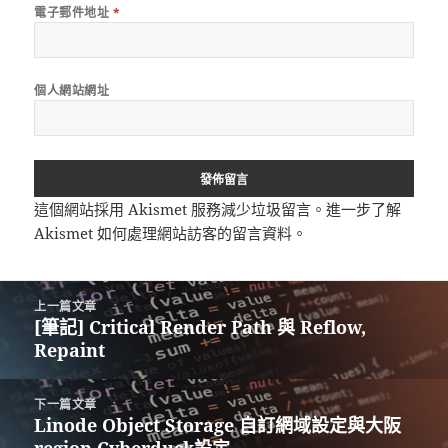
電子郵件地址
*
個人網站網址
這個網站採用 Akismet 服務減少垃圾留言。
進一步了解
Akismet 如何處理網站訪客的留言資料
。
文
上一篇文章
章
[筆記] Critical Render Path 與 Reflow,
上
導
Repaint
一
覽
篇
文
下一篇文章
章:
Linode Object Storage 自訂網域設定與大阪
下