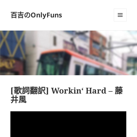
百吉のOnlyFuns
選單及
小工具
[歌詞翻訳] Workin‘ Hard – 藤
井風