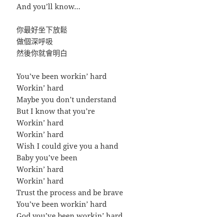
And you’ll know…
你最好坐下放鬆
做個深呼吸
然後你就會明白
You’ve been workin’ hard
Workin’ hard
Maybe you don’t understand
But I know that you’re
Workin’ hard
Workin’ hard
Wish I could give you a hand
Baby you’ve been
Workin’ hard
Workin’ hard
Trust the process and be brave
You’ve been workin’ hard
God you’ve been workin’ hard