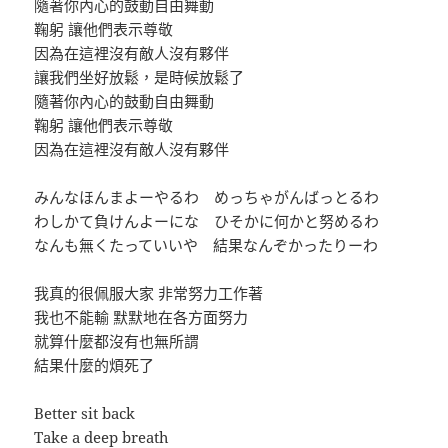
隨著你內心的鼓動自由舞動
鞠躬 讓他們表示尊敬
因為在這裡沒有敵人沒有夥伴
讓我們坐好放鬆，是時候放鬆了
隨著你內心的鼓動自由舞動
鞠躬 讓他們表示尊敬
因為在這裡沒有敵人沒有夥伴
みんなほんまよーやるわ めっちゃがんばっとるわ
わしかて負けんよーにな ひそかに何かと努めるわ
なんも無くたっていいや 結果なんぞかったりーわ
我真的很佩服大家 非常努力工作著
我也不能輸 默默地在各方面努力
就算什麼都沒有也無所謂
結果什麼的煩死了
Better sit back
Take a deep breath