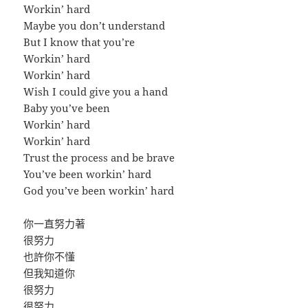
Workin’ hard
Maybe you don’t understand
But I know that you’re
Workin’ hard
Workin’ hard
Wish I could give you a hand
Baby you’ve been
Workin’ hard
Workin’ hard
Trust the process and be brave
You’ve been workin’ hard
God you’ve been workin’ hard
你一直努力著
很努力
也許你不懂
但我知道你
很努力
很努力