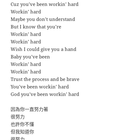
Cuz you’ve been workin’ hard
Workin’ hard
Maybe you don’t understand
But I know that you’re
Workin’ hard
Workin’ hard
Wish I could give you a hand
Baby you’ve been
Workin’ hard
Workin’ hard
Trust the process and be brave
You’ve been workin’ hard
God you’ve been workin’ hard
因為你一直努力著
很努力
也許你不懂
但我知道你
很努力