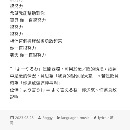
很努力
希望我能幫助到你
寶貝 你一直很努力
很努力
很努力
相信這個過程然後勇敢起來
你一直很努力
老天 你一直很努力
*「よーやるわ」是關西腔，可用於褒／貶的情境，歌詞
中是褒的情況，意思為「我真的很佩服大家」。若是貶意
時為「你還敢做這種事啊」
延伸：よう言うわ ＝ よく言えるね 你少來、你還真敢
說啊
發
作
分
標
2023-08-28
Boggy
language
、
music
lyrics
、
歌
佈
者
類
籤
詞
日