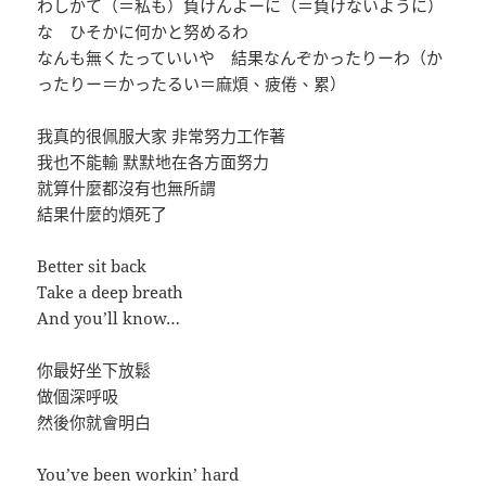
わしかて（＝私も）負けんよーに（＝負けないように）
な ひそかに何かと努めるわ
なんも無くたっていいや 結果なんぞかったりーわ（か
ったりー＝かったるい＝麻煩、疲倦、累）
我真的很佩服大家 非常努力工作著
我也不能輸 默默地在各方面努力
就算什麼都沒有也無所謂
結果什麼的煩死了
Better sit back
Take a deep breath
And you’ll know…
你最好坐下放鬆
做個深呼吸
然後你就會明白
You’ve been workin’ hard