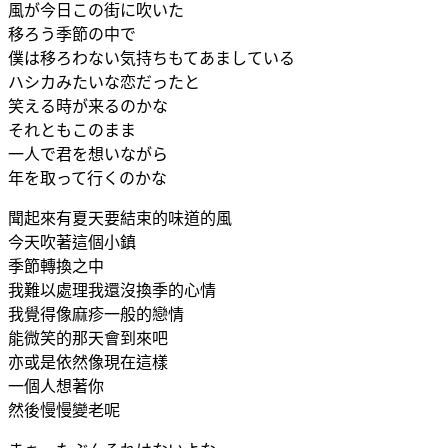
風が今日この街に吹いた
移ろう季節の中で
僕は移ろわない気持ちもてあましている
ハシカみたいな恋だったと
笑える時が来るのかな
それともこのまま
一人で君を想いながら
年を取って行くのかな
聞起來有夏天要結束的味道的風
今天吹著這個小鎮
季節轉換之中
我難以處理我還沒換季的心情
我覺得像麻疹一般的戀情
能微笑的那天會到來吧
亦或是依然像現在這樣
一個人想著你
然後慢慢變老呢