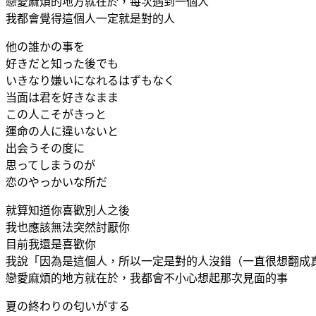
戀愛麻煩的地方就在於，每次遇到一個人
我都會覺得這個人一定就是對的人
他の誰かの事を
好きだと知った後でも
いきなり嫌いになれるはずもなく
当面は君を好きなまま
この人こそがきっと
運命の人に違いないと
出会うその度に
思ってしまうのが
恋のやっかいな所だ
就算知道你喜歡別人之後
我也應該無法突然討厭你
目前我還是喜歡你
我說「因為是這個人，所以一定是對的人沒錯（一直很想翻成
戀愛麻煩的地方就在於，我都會不小心想起那次見面的事
夏の終わりの匂いがする