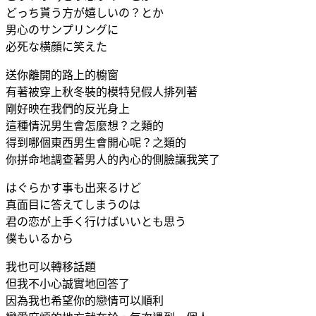
どっち貰う方が嬉しいの？とか
男心のサンプリングに
必死な横顔に笑えた
送你離開的路上的櫥窗
有著被穿上秋冬裝的模特兒假人排列著
剛好映在我們的反光身上
這種情況男生會怎麼想？之類的
得到哪個東西男生會開心呢？之類的
你拼命地調查著男人的內心的側臉讓我笑了
はぐらかす事も出来るけど
真面目に答えてしまうのは
君の恋が上手く行けばいいとも思う
僕もいるから
我也可以轉移話題
但我不小心誠實地回答了
因為我也希望你的戀情可以順利