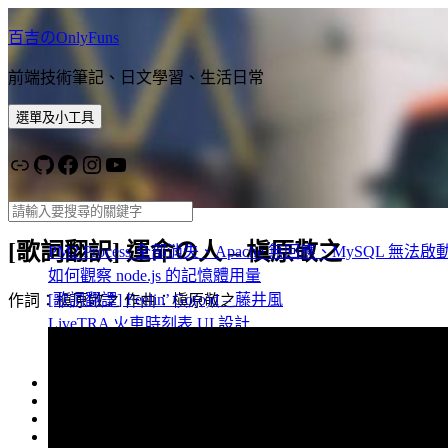
跳
百吉のOnlyFuns
至
主
前端技術筆記、日文學習、生活日常
要
內
選單及小工具
容
連結
GitHub
Facebook
Instagram
YouTube
搜尋
[歌詞翻訳] 運命の人 – 槇原敬之
PM2 Process 全部消失、Apache 無回應、MySQL 無
如何觀察 node.js 的記憶體用量
[歌詞翻譯] Feelin’ Go(o)d – 藤井風
作詞：槇原敬之 作曲：槇原敬之
LiveTRA 火車時刻表 UI 設計
關於 vite 與 webpack 的檔案分割
language
(43)
life
(9)
music
(46)
works
(52)