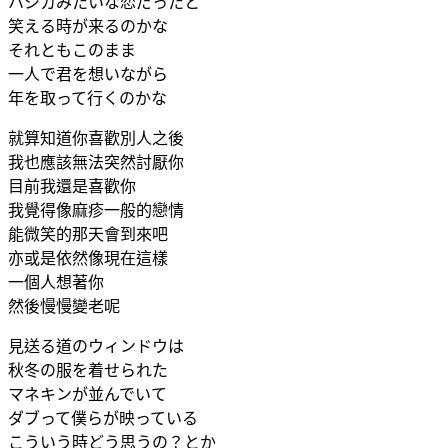
ハシカみたいな恋だったと
笑える時が来るのかな
それともこのまま
一人で君を想いながら
年を取って行くのかな
就算知道你喜歡別人之後
我也應該無法突然討厭你
目前我還是喜歡你
我覺得像麻疹一般的戀情
能微笑的那天會到來吧
亦或是依然像現在這樣
一個人想著你
然後慢慢變老呢
見送る道のウィンドウは
秋冬の服を着せられた
マネキンが並んでいて
ダブって僕らが映っている
こういう時どう思うの？とか