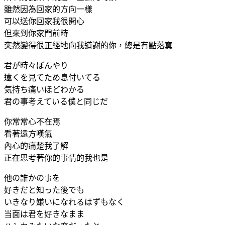
雖然因為回家的方向一樣
可以送你回家我很開心
但來到你家門前時
突然變得很正經地向我道謝的你，總是有點落寞
君が時々ぼんやり
遠くを見てため息付いてる
気持ち痛いほどわかる
君の事考えている僕と同じだ
你常常心不在焉
看著遠方嘆氣
內心的痛楚我了解
正在思考著你的事情的我也是
他の誰かの事を
好きだと知った後でも
いきなり嫌いになれるはずもなく
当面は君を好きなまま