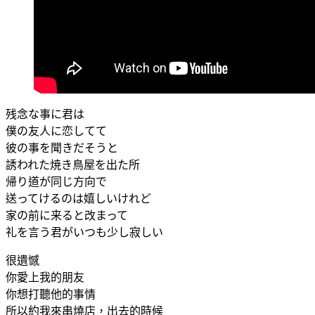
残念な事に君は
僕の友人に恋してて
彼の事を聞きだそうと
誘われた焼き鳥屋を出た所
帰り道が同じ方向で
送ってけるのは嬉しいけれど
家の前に来ると改まって
礼を言う君がいつも少し寂しい
很遺憾
你愛上我的朋友
你想打聽他的事情
所以約我來串燒店，出去的時候