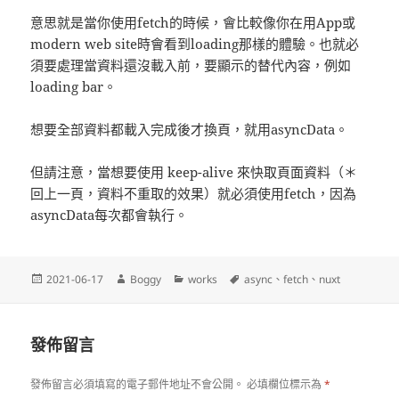
意思就是當你使用fetch的時候，會比較像你在用App或
modern web site時會看到loading那樣的體驗。也就必
須要處理當資料還沒載入前，要顯示的替代內容，例如
loading bar。
想要全部資料都載入完成後才換頁，就用asyncData。
但請注意，當想要使用 keep-alive 來快取頁面資料（＊
回上一頁，資料不重取的效果）就必須使用fetch，因為
asyncData每次都會執行。
發
作
分
標
2021-06-17
Boggy
works
async
、
fetch
、
nuxt
佈
者
類
籤
日
期:
發佈留言
發佈留言必須填寫的電子郵件地址不會公開。
必填欄位標示為
*