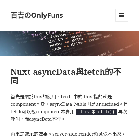
百吉のOnlyFuns
選單及
小工具
Nuxt asyncData與fetch的不
同
首先是關於this的使用，fetch 中的 this 指的就是
component本身，asyncData 的this則是undefined。且
fetch可以被component本身用
再次
this.$fetch
(
)
呼叫，而asyncData不行。
再來是顯示的效果。server-side render時感覺不出來，