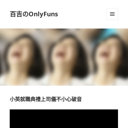
百吉のOnlyFuns
選單及
小工具
小英就職典禮上司儀不小心破音