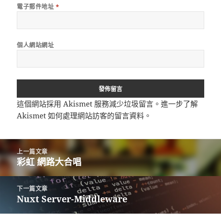
電子郵件地址
*
個人網站網址
這個網站採用 Akismet 服務減少垃圾留言。
進一步了解
Akismet 如何處理網站訪客的留言資料
。
文
上一篇文章
章
彩虹 網路大合唱
上
導
一
覽
篇
下一篇文章
文
Nuxt Server-Middleware
下
章:
一