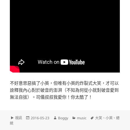
不好意思惡搞了小英，但唯有小英的炸裂式大笑，才可以
詮釋我內心對於破音的澎湃（不知為何從小就對破音愛到
無法自拔）。司儀叔叔我愛你！你太酷了！
文
發
作
分
標
視訊
2016-05-23
Boggy
music
大笑
、
小英
、
總
章
佈
者
類
籤
統
格
日