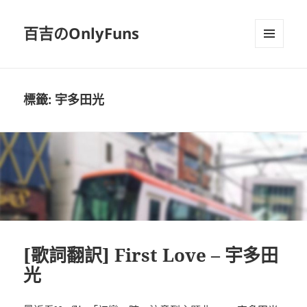
百吉のOnlyFuns
選單及
小工具
標籤:
宇多田光
[歌詞翻訳] First Love – 宇多田
光