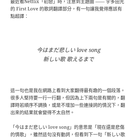
最近看Netflix「初戀」時，注意到主題曲 —— 宇多田光
的 First Love 的歌詞翻譯部分，有一句讓我覺得應該有
點超譯：
今はまだ悲しい love song
新しい歌 歌えるまで
這一句也是我在網路上看到大家翻得最有趣的一個段落。
很多人堅持要一行一行翻，但因為上下兩句是有關的，翻
譯時若順序不調換，或是不增加一些連接詞的情況下，翻
出來的結果就會變得不太自然。
「今はまだ悲しい love song」的意思是「現在還是悲傷
的情歌」，雖然這句沒有動詞，但看到下一句「新しい歌