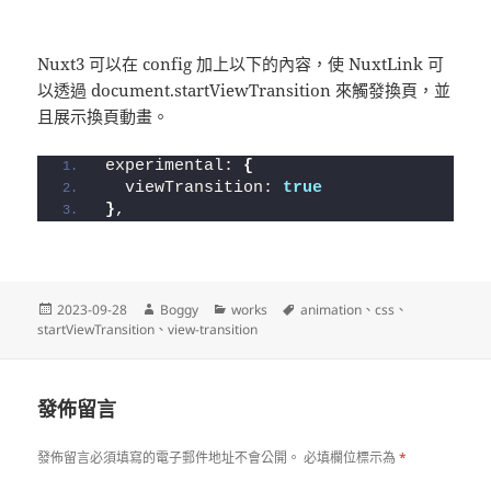
Nuxt3 可以在 config 加上以下的內容，使 NuxtLink 可
以透過 document.startViewTransition 來觸發換頁，並
且展示換頁動畫。
experimental: 
{
  viewTransition: 
true
}
,
發
作
分
標
2023-09-28
Boggy
works
animation
、
css
、
佈
者
類
籤
startViewTransition
、
view-transition
日
期:
發佈留言
發佈留言必須填寫的電子郵件地址不會公開。
必填欄位標示為
*